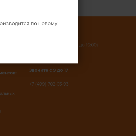
производится по новому
Время работы склада:
пн. - чт. 9:00 - 17:00 (пт. до 16:00)
ца
перерыв: 13:00 - 14:00
д.8
Звоните с 9 до 17
ментов:
+7 (499) 702-03-93
нальных
и