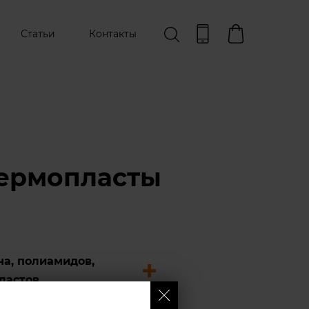
Статьи
Контакты
опласты​​​​​
а, полиамидов,
пластов