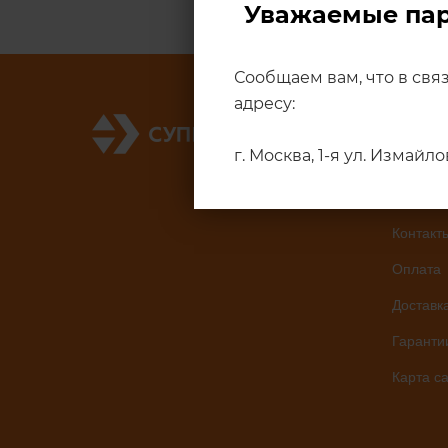
Уважаемые па
Сообщаем вам, что в свя
адресу:
Каталог
г. Москва, 1-я ул. Измайл
Услуги
О компа
Контакт
Оплата
Доставк
Гаранти
Карта с