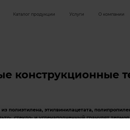
Каталог продукции
Услуги
О компании
 конструкционные терм
из полиэтилена, этилвинилацетата, полипропилен
альто-, стекло- и угленаполненный гранулят термо