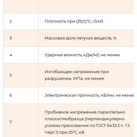
2
Плотность при (25±1)°С, г/см3
3
Массовая доля летучих веществ, %
4
Ударная вязкость, кДж/м2, не менее
Изгибающее напряжение при
5
разрушении, МПа, не менее
6
Электрическая прочность, кВ/мм, не менее
Пробивное напряжение параллельно
плоскостиобразца (перпендикулярно
7
усилию прессования по ГОСТ 6433.3 п. 1.5
Черт.1) при 25°С, кВ