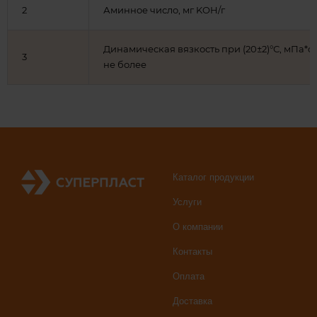
2
Аминное число, мг KOH/г
Динамическая вязкость при (20±2)°С, мПа*с,
3
не более
Каталог продукции
Услуги
О компании
Контакты
Оплата
Доставка