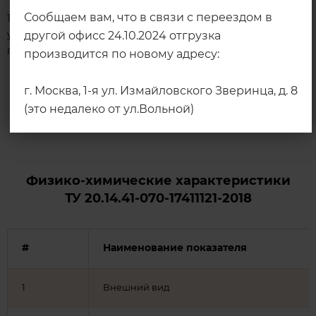
Сообщаем вам, что в связи с переездом в
12 месяцев с даты изготовления. Связующее в
упакованном виде хранят в крытых сухих помещениях
другой офисс 24.10.2024 отгрузка
при температуре не выше 40°С.
производится по новому адресу:
г. Москва, 1-я ул. Измайловского Зверинца, д. 8
(это недалеко от ул.Вольной)
Физико-химические характеристики​
ТУ 20.14.41-070-17411121-2018
#
Наименование показателя
1
Внешний вид​