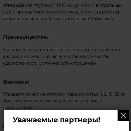
отверждения глубоких (от 15 мм до 40 мм, в отдельных
выше при наличии соответствующего опыта работы)
заливок прозрачных бесцветных эпоксидных смол.
Преимущества​:
Практически отсутствует разогрев при отверждении
эпоксидных смол, низкая вязкость, эластичность,
ударостойкость, устойчивость к трещинам
Фасовка:​
Стандартная норма отгрузки: тара емкостью 1, 2, 10, 30 кг.
Другая фасовка возможна по согласованию с
покупателем.
Уважаемые партнеры!
Гарантийный срок и условия хранения​: