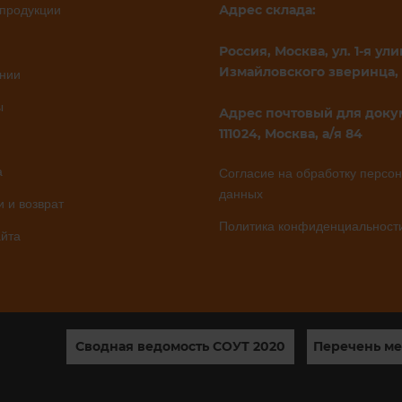
Адрес склада:
 продукции
Россия, Москва, ул. 1-я ули
Измайловского зверинца, 
нии
ы
Адрес почтовый для доку
111024, Москва, а/я 84
а
Согласие на обработку персо
данных
и и возврат
Политика конфиденциальност
айта
Сводная ведомость СОУТ 2020
Перечень ме