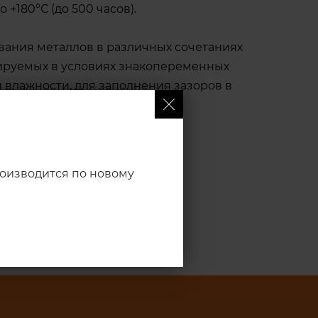
о +180°С (до 500 часов).
вания металлов в различных сочетаниях
тируемых в условиях знакопеременных
 влажности, для заполнения зазоров в
х конструкций.
производится по новому