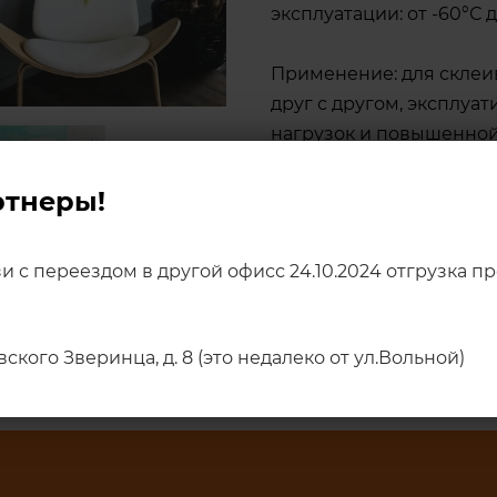
эксплуатации: от -60°С д
Применение: для склеи
друг с другом, эксплуа
нагрузок и повышенной
труднодоступных места
ртнеры!
в корзину
зи с переездом в другой офисс 24.10.2024 отгрузка 
овского Зверинца, д. 8 (это недалеко от ул.Вольной)